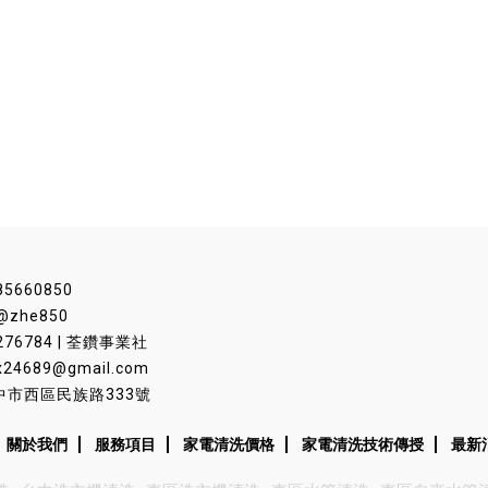
85660850
@zhe850
276784 | 荃鑽事業社
x24689@gmail.com
中市西區民族路333號
關於我們
服務項目
家電清洗價格
家電清洗技術傳授
最新