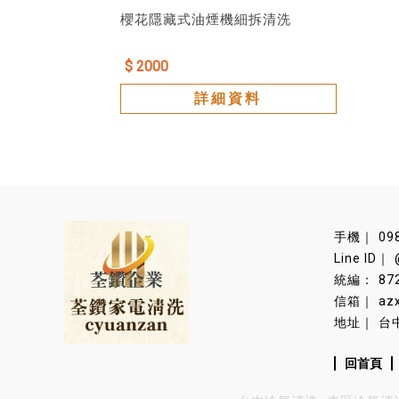
櫻花隱藏式油煙機細拆清洗
$ 2000
詳細資料
09
87
az
台
回首頁