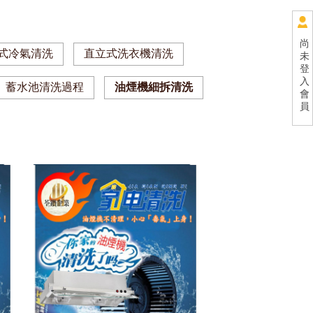
尚
式冷氣清洗
直立式洗衣機清洗
未
登
入
蓄水池清洗過程
油煙機細拆清洗
會
員